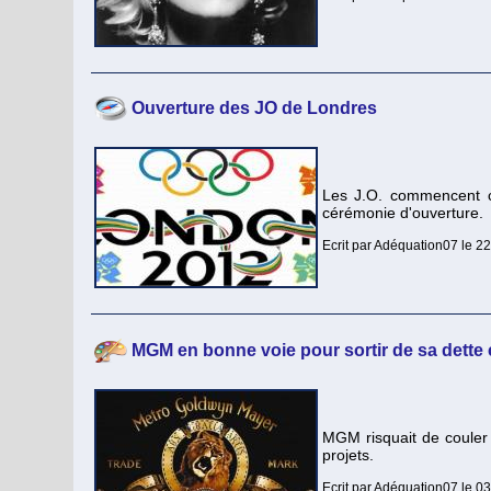
Ouverture des JO de Londres
Les J.O. commencent 
cérémonie d'ouverture.
Ecrit par Adéquation07 le 2
MGM en bonne voie pour sortir de sa dette 
MGM risquait de couler 
projets.
Ecrit par Adéquation07 le 0