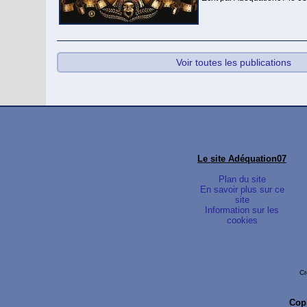
Voir toutes les publications
Le site Adéquation07
Plan du site
En savoir plus sur ce
site
Information sur les
cookies
Cr
Copi