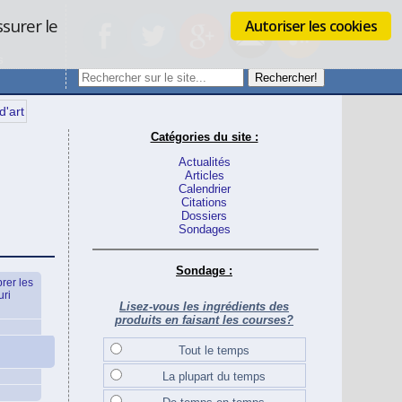
ssurer le
Autoriser les cookies
s
d'art
Catégories du site :
Actualités
Articles
Calendrier
Citations
Dossiers
Sondages
Sondage :
rer les
ri
Lisez-vous les ingrédients des
produits en faisant les courses?
Tout le temps
La plupart du temps