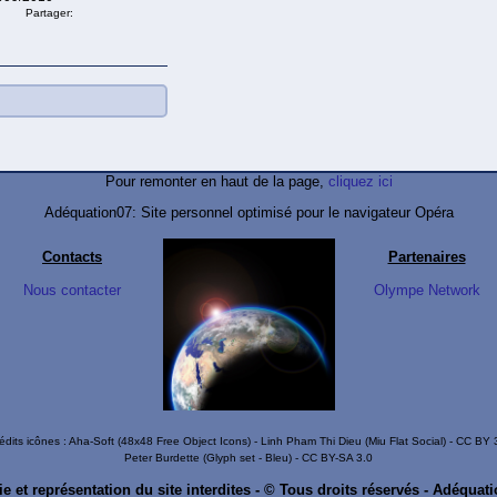
Partager:
Pour remonter en haut de la page,
cliquez ici
Adéquation07: Site personnel optimisé pour le navigateur Opéra
Contacts
Partenaires
Nous contacter
Olympe Network
édits icônes :
Aha-Soft
(
48x48 Free Object Icons
) -
Linh Pham Thi Dieu
(
Miu Flat Social
) -
CC BY 
Peter Burdette
(
Glyph set
- Bleu) -
CC BY-SA 3.0
e et représentation du site interdites - © Tous droits réservés - Adéquat