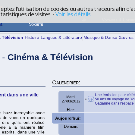
eptez l'utilisation de cookies ou autres traceurs afin d'a
Art & Culture
Technologies
atistiques de visites.
-
Voir les détails
Sciences
Voyages & Loisir
Société
 Télévision
Histoire
Langues & Littérature
Musique & Danse
Œuvres 
 -
Cinéma & Télévision
Calendrier:
nt dans une ville
Une émission pour céléb
Mardi
•
50 ans du voyage de You
27/03/2012
Gagarine dans l'espace
Hier:
n buzz incroyable avec
ns de vues en quelques
Aujourd'hui:
 dire qu'ils ont réalisé
Demain:
ène à la manière film
 esprits, dans une ville