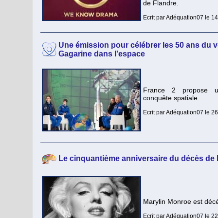
de Flandre.
Ecrit par Adéquation07 le 1
Une émission pour célébrer les 50 ans du 
Gagarine dans l'espace
France 2 propose u
conquête spatiale.
Ecrit par Adéquation07 le 2
Le cinquantième anniversaire du décès de
Marylin Monroe est décé
Ecrit par Adéquation07 le 2